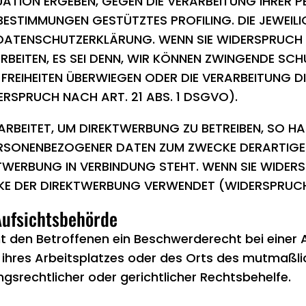
TUATION ERGEBEN, GEGEN DIE VERARBEITUNG IHRE
E BESTIMMUNGEN GESTÜTZTES PROFILING. DIE JEWEI
 DATENSCHUTZERKLÄRUNG. WENN SIE WIDERSPRUCH E
BEITEN, ES SEI DENN, WIR KÖNNEN ZWINGENDE SC
ND FREIHEITEN ÜBERWIEGEN ODER DIE VERARBEITUN
SPRUCH NACH ART. 21 ABS. 1 DSGVO).
BEITET, UM DIREKTWERBUNG ZU BETREIBEN, SO HAB
ERSONENBEZOGENER DATEN ZUM ZWECKE DERARTIGER
KTWERBUNG IN VERBINDUNG STEHT. WENN SIE WIDE
E DER DIREKTWERBUNG VERWENDET (WIDERSPRUCH 
ufsichts­behörde
t den Betroffenen ein Beschwerderecht bei einer 
, ihres Arbeitsplatzes oder des Orts des mutmaß
srechtlicher oder gerichtlicher Rechtsbehelfe.